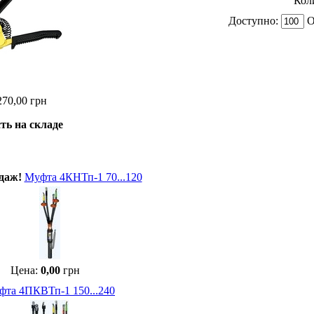
Кол
Доступно:
О
270,00
грн
ть на складе
даж!
Муфта 4КНТп-1 70...120
Цена:
0,00
грн
фта 4ПКВТп-1 150...240