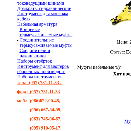
токоведущими шинами
Домкраты гидравлические
Инструмент для монтажа
кабеля
Кабельная арматура
-
Концевые
термоусаживаемые муфты
-
Соединительные
Цена:
термоусаживаемые муфты
-
Соединители и
Статус:
Ес
наконечники
Наборы отвёрток
Инструмент для мастеров
Муфты кабельные т/у
сборочных производств
Хит про
Наборы инструментов
тел.: (057) 731-11-33 ,
факс: (057) 731-11-33
моб.: (066)622-00-45,
(096) 667-84-99,
(063) 745-96-67,
Му
(095) 910-05-17.