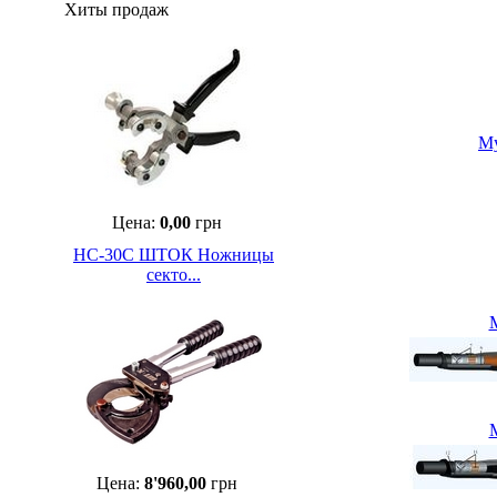
Хиты продаж
Му
Цена:
0,00
грн
НС-30С ШТОК Ножницы
секто...
М
М
Цена:
8'960,00
грн